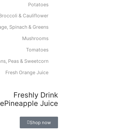
Potatoes
Broccoli & Cauliflower
ge, Spinach & Greens
Mushrooms
Tomatoes
ns, Peas & Sweetcorn
Fresh Orange Juice
Freshly Drink
e
Pineapple
Juice.
Shop now