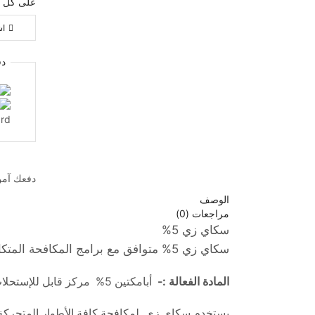
على كل م
اش
د
دفعك
آمن 
الوصف
مراجعات (0)
سكاي زي 5%
سكاي زي 5% متوافق مع برامج المكافحة المتكاملة IPM والزراعة العضوية.
المادة الفعالة :-
أبامكتين 5% مركز قابل للإستحلاب
يستخدم سكاي زي لمكافحة كافة الأطوار المتحركة 