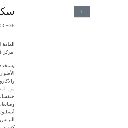
سكاي
Sale 18%
00
EGP
المادة ا
مركز قا
يستخدم
الأطوار
والأكار
من المح
خنفساء 
وصانعات 
أبسليوت
التربس 
كثير من 