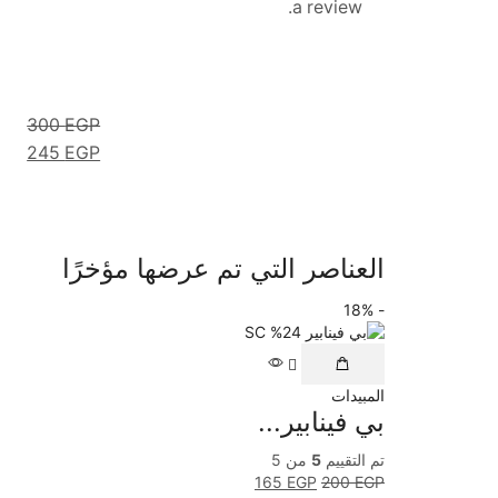
a review.
300
EGP
245
EGP
العناصر التي تم عرضها مؤخرًا
- 18%
المبيدات
بي فينابير...
تم التقييم
5
من 5
165
EGP
200
EGP