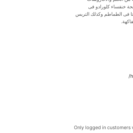
فحة خنفساء كلورادو فى
وتا فى الطماطم وكذلك التربس
اكهة.
h
Only logged in customers 