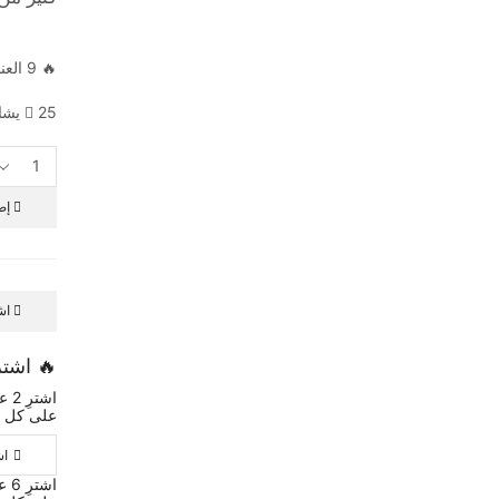
🔥 9 العناصر المباعة خلال 3 hours
25 يشاهدون هذا المنتج الآن
إض
اش
🔥 اشتر
على كل م
اش