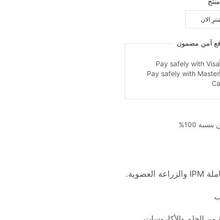
نتج
ترِ الان
فع
آمن
مضمون
بنسبة 100%
من الحلم والأكاروسات