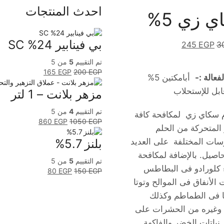
احدث المنتجات
 زي 5%
بي فينابير 24% SC
245
EGP
3
تم التقييم
5
من 5
165
EGP
200
EGP
لفعالة :-
أبامكتين 5%
بل للإستحلاب
مزهر بلانت – 1 لتر
تم التقييم
4
من 5
 سكاي زي لمكافحة كافة
860
EGP
1050
EGP
 المتحركة من الحلم
وسات المختلفة على العديد
بلنز 5.7%
اصيل. بالإضافة لمكافحة
تم التقييم
5
من 5
كلورادو فى البطاطس
80
EGP
150
EGP
الأنفاق فى الموالح وتوتا
ا فى الطماطم وكذلك
وغيره من الحشرات على
نباتات الخضر والفاكهة.