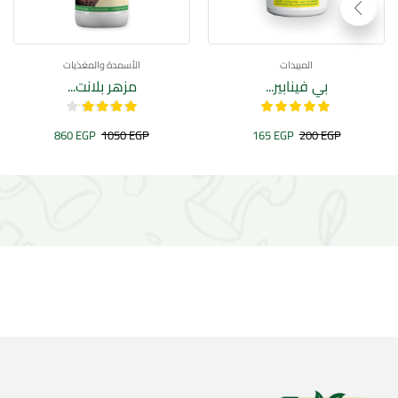
المبيدات
الأسمدة والمغذيات
بي فينابير...
مزهر بلانت...
860
EGP
1050
EGP
165
EGP
200
EGP