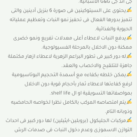
جى اند جى G&G الاسبانية.
يحتوى على السيتوكينين فى صورة 6 بنزيل أدينين والتى
تتميز بدورها الفعال فى تحفيز نمو النبات وتعظيم عملياته
الحيوية والغذائية.
يدفع النبات لاعطاء أعلى معدلات تفريع ونمو خضرى
ممكنة دون الاخلال بالمرحلة الفسيولوجية.
له دور كبير فى تطور البراعم الزهرية لاعطاء ازهار مكتملة
جاهزة للتلقيح والاخصاب والعقد.
يمكن خلطه بكفاءه مع أسمدة التحجيم البوتاسيومية
لرفع كفاءتها لاعطاء ثمار بأحجام قوية دون الاخلال
بمواصفاتها التسويقية او ال shelf life.
يتم امتصاصه المركب بالكامل نظرا لخواصه الحامضيه
وذوبانه التام.
مركبات الجليكول (بروبلين-ايثيلين) لها دور كبير فى احداث
التوازن الاسموزى وعدم دخول النبات فى صدمات الرش