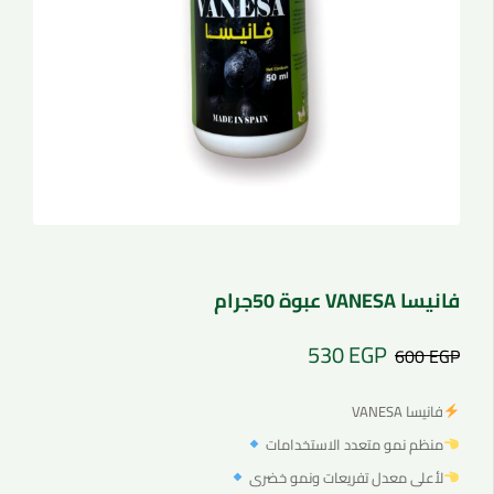
فانيسا VANESA عبوة 50جرام
530
EGP
600
EGP
فانيسا VANESA
منظم نمو متعدد الاستخدامات
لأعلى معدل تفريعات ونمو خضرى