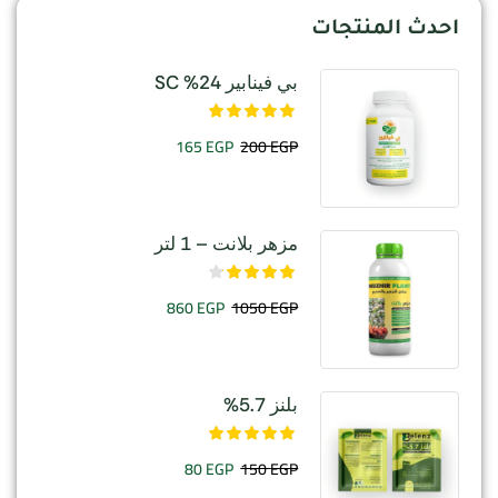
احدث المنتجات
بي فينابير 24% SC
165
EGP
200
EGP
مزهر بلانت – 1 لتر
860
EGP
1050
EGP
بلنز 5.7%
80
EGP
150
EGP