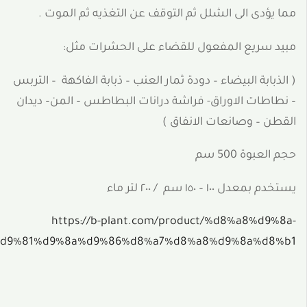
مما يؤدى الى الشلل ثم التوقف عن التغذيه ثم الموت .
مبيد سريع المفعول للقضاء على الحشرات مثل:
( الذبابة البيضاء – دودة ثمار العنب – ذبابة الفاكهة
– التربس
– نطاطات الاوراق- فراشة درانات البطاطس – المن– ديدان
القطن – وصانعات الانفاق )
حجم العبوة 500 سم
يستخدم بمعدل ١٠٠ – ١٥٠ سم / ٢٠٠ لتر ماء
https://b-plant.com/product/%d8%a8%d9%8a-
d9%81%d9%8a%d9%86%d8%a7%d8%a8%d9%8a%d8%b1/