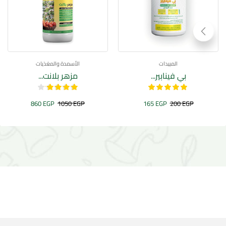
المبيدات
الأسمدة والمغذيات
بي فينابير...
مزهر بلانت...
860
EGP
1050
EGP
165
EGP
200
EGP