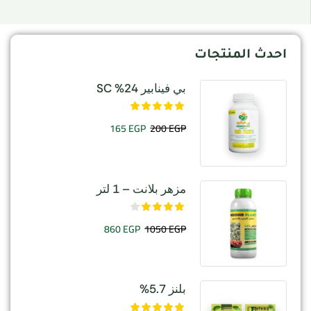
احدث المنتجات
بي فينابير 24% SC
165
EGP
200
EGP
مزهر بلانت – 1 لتر
860
EGP
1050
EGP
بلنز 5.7%