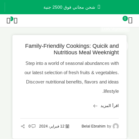
شحن مجاني فوق 2500 جنية
0
0
Leafy Vegetables
12
Family-Friendily Cookings: Quicik and
فبراير
Nutritious Meal Weeknight
Step into a world of seasonal abundances with
our latest selection of fresh fruits & vegetables.
Discover nutritional benefits, flavors and ideas
lifestyle.
اقرأ المزيد
by
Belal Ebrahim
12 فبراير، 2024
0