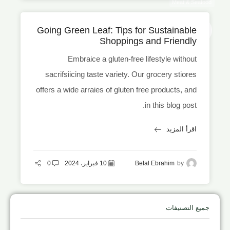
Meat & Seafood
10
Going Green Leaf: Tips for Sustainable
فبراير
Shoppings and Friendly
Embraice a gluten-free lifestyle without
sacrifsiicing taste variety. Our grocery stiores
offers a wide arraies of gluten free products, and
in this blog post.
اقرأ المزيد
by
Belal Ebrahim
10 فبراير، 2024
0
جميع التصنيفات